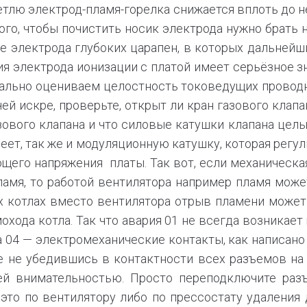
петлю электрод-пламя-горелка снижается вплоть до 
того, чтобы почистить носик электрода нужно брать
е электрода глубоких царапен, в которых дальнейш
я электрода ионизации с платой имеет серьёзное зн
уально оцениваем целостность токоведущих провод
ей искре, проверьте, открыт ли кран газового клапа
вого клапана и что силовые катушки клапана целые
меет, так же и модуляционную катушку, которая регу
щего напряжения платы. Так вот, если механическа
амя, то работой вентилятора например пламя може
х котлах вместо вентилятора отрыв пламени может 
ода котла. Так что авария 01 не всегда возникает 
 04 — электромеханические контакты, как написано
 не убедившись в контактности всех разъемов на 
й внимательностью. Просто переподключите раз
это по вентилятору либо по прессостату удаления 