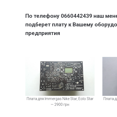
По телефону 0660442439 наш мене
подберет плату к Вашему оборуд
предприятия
Плата для Immergas Nike Star, Eolo Star
Плата д
— 2900 грн